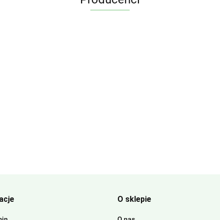
acje
O sklepie
min
O nas