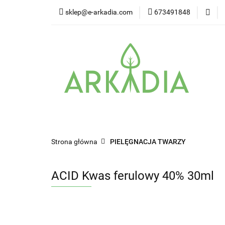
sklep@e-arkadia.com
673491848
Kategorie
Pro
Higiena i bezpiecz
Kategorie
Producenci
Twarz
W
Strona główna
PIELĘGNACJA TWARZY
ACID Kwas ferulowy 40% 30ml