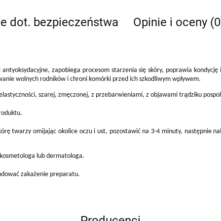
je dot. bezpieczeństwa
Opinie i oceny (0
i antyoksydacyjne, zapobiega procesom starzenia się skóry, poprawia kondycję 
anie wolnych rodników i chroni komórki przed ich szkodliwym wpływem.
i elastyczności, szarej, zmęczonej, z przebarwieniami, z objawami trądziku pospo
roduktu.
órę twarzy omijając okolice oczu i ust, pozostawić na 3-4 minuty, następnie na
 kosmetologa lub dermatologa.
odować zakażenie preparatu.
Producenci