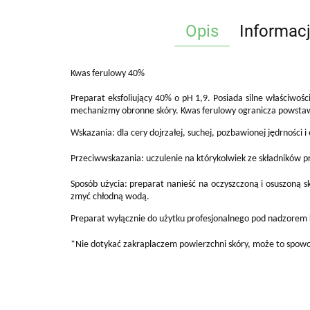
Opis
Informac
Kwas ferulowy 40%
Preparat eksfoliujący 40% o pH 1,9. Posiada silne właściwośc
mechanizmy obronne skóry. Kwas ferulowy ogranicza powstaw
Wskazania: dla cery dojrzałej, suchej, pozbawionej jędrności 
Przeciwwskazania: uczulenie na którykolwiek ze składników p
Sposób użycia: preparat nanieść na oczyszczoną i osuszoną sk
zmyć chłodną wodą.
Preparat wyłącznie do użytku profesjonalnego pod nadzorem
*Nie dotykać zakraplaczem powierzchni skóry, może to spow