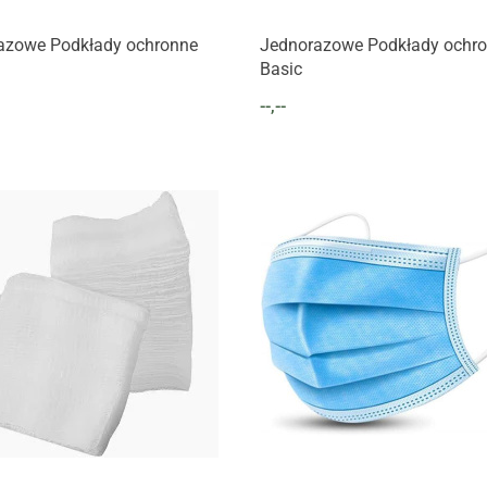
Produkt niedostępny
Produkt niedostępny
azowe Podkłady ochronne
Jednorazowe Podkłady ochr
Basic
--,--