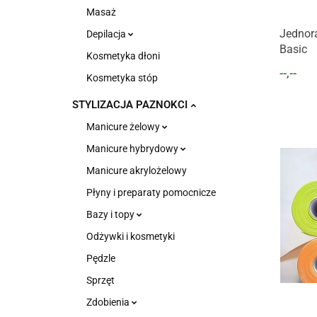
Masaż
Jednor
Depilacja
Basic
Kosmetyka dłoni
--,--
Kosmetyka stóp
STYLIZACJA PAZNOKCI
Manicure żelowy
Manicure hybrydowy
Manicure akrylożelowy
Płyny i preparaty pomocnicze
Bazy i topy
Odżywki i kosmetyki
Pędzle
Sprzęt
Zdobienia