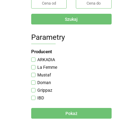
Szukaj
Parametry
Producent
ARKADIA
La Femme
Mustaf
Doman
Grippaz
IBD
Mercator
Sema med
Pokaż