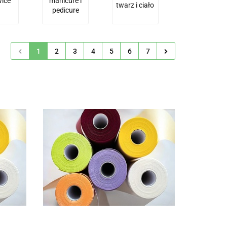
ice
manicure i
twarz i ciało
pedicure
1
2
3
4
5
6
7