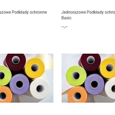
Produkt niedostępny
Produkt niedostępny
azowe Podkłady ochronne
Jednorazowe Podkłady ochr
Basic
--,--