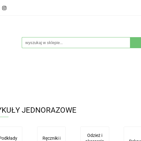
ducenci
Twarz
Włosy
Ciało
Stylizacja
eństwo
Sprzęty
Nowości
Bestsellery
Włosy
Ciało
Stylizacja
Higiena i bezpieczeńs
YKUŁY JEDNORAZOWE
Odzież i
Podkłady
Ręczniki i