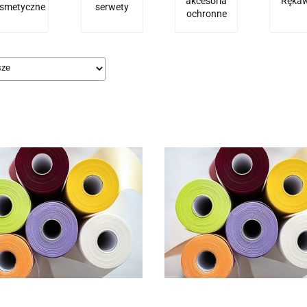
akcesoria
Rękaw
smetyczne
serwety
ochronne