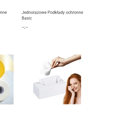
Produkt niedostępny
onne
Jednorazowe Podkłady ochronne
Basic
--,--