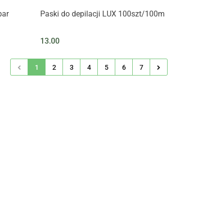
par
Paski do depilacji LUX 100szt/100m
13.00
1
2
3
4
5
6
7