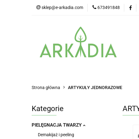
sklep@e-arkadia.com
673491848
Kategorie
Pro
Higiena i bezpiecz
Kategorie
Producenci
Twarz
Strona główna
ARTYKUŁY JEDNORAZOWE
Kategorie
ART
PIELĘGNACJA TWARZY
Demakijaż i peeling