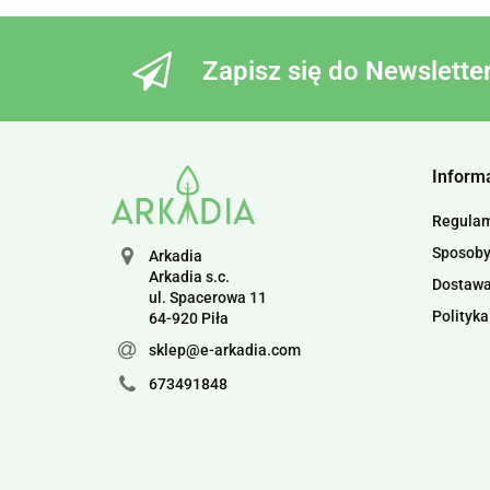
Zapisz się do Newslette
Inform
Regula
Sposoby
Arkadia
Arkadia s.c.
Dostaw
ul. Spacerowa 11
Polityka
64-920 Piła
sklep@e-arkadia.com
673491848