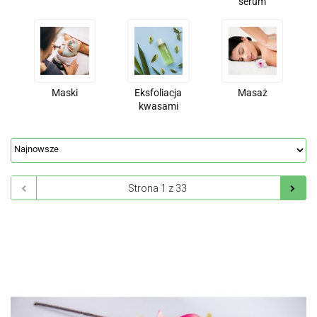
serum
Maski
Eksfoliacja
Masaż
kwasami