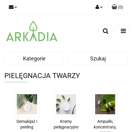
(
0
)
Zaloguj się
Zarejestruj się
Dodaj zgłoszenie
Kategorie
Szukaj
PIELĘGNACJA TWARZY
Demakijaż i
Kremy
Ampułki,
peeling
pielęgnacyjne
koncentraty,