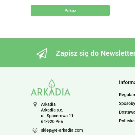
Pokaż
Zapisz się do Newslette
Inform
Regula
Sposoby
Arkadia
Arkadia s.c.
Dostaw
ul. Spacerowa 11
Polityka
64-920 Piła
sklep@e-arkadia.com