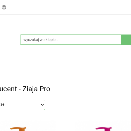
ducenci
Twarz
Włosy
Ciało
Stylizacja
eństwo
Sprzęty
Nowości
Bestsellery
Włosy
Ciało
Stylizacja
Higiena i bezpieczeńs
ucent - Ziaja Pro