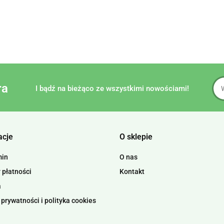
ra
I bądź na bieżąco ze wszystkimi nowościami!
acje
O sklepie
min
O nas
 płatności
Kontakt
a
 prywatności i polityka cookies