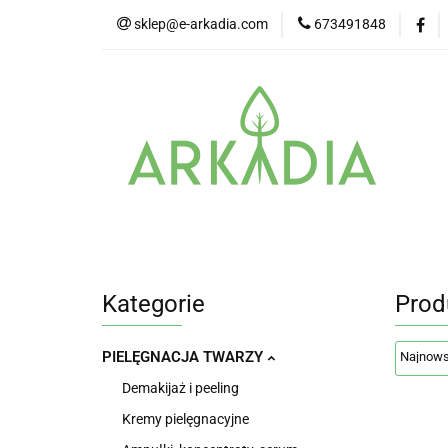
sklep@e-arkadia.com
673491848
Kategorie
Pro
Higiena i bezpiecz
Kategorie
Producenci
Twarz
Kategorie
Prod
PIELĘGNACJA TWARZY
Demakijaż i peeling
Kremy pielęgnacyjne