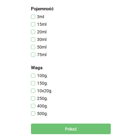
CUCCIO Professional
Pojemność
Erbel Cosmetics
3ml
Arcocere
15ml
GEHWOL
20ml
ELLA
30ml
Falcon Medical
50ml
AARKADA
75ml
Mia Calnea
100ml
Waga
125ml
100g.
150ml
150g.
300ml
10x20g.
500ml
250g.
1000ml
400g.
200ml
500g.
80ml
600g.
250ml
800g.
Pokaż
400ml