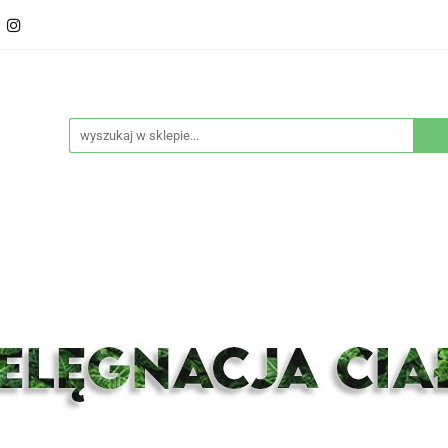
ducenci
Twarz
Włosy
Ciało
Stylizacja
eństwo
Sprzęty
Nowości
Bestsellery
Włosy
Ciało
Stylizacja
Higiena i bezpieczeńs