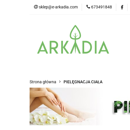
sklep@e-arkadia.com
673491848
Kategorie
Pro
Higiena i bezpiecz
Kategorie
Producenci
Twarz
Strona główna
PIELĘGNACJA CIAŁA