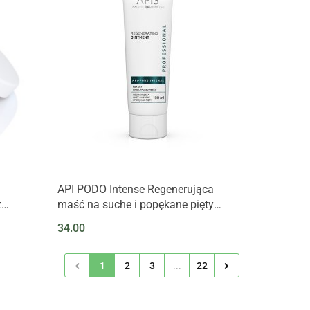
API PODO Intense Regenerująca
z
maść na suche i popękane pięty
ewki,
100ml
34.00
owym.
1
2
3
...
22