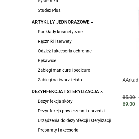
System 75
Studex Plus
ARTYKUŁY JEDNORAZOWE
Podkłady kosmetyczne
Ręczniki i serwety
Odzież i akcesoria ochronne
Rękawice
Zabiegi manicure i pedicure
AArkad
Zabiegi na twarz i ciało
DEZYNFEKCJA I STERYLIZACJA
85.00
Dezynfekcja skóry
69.00
Dezynfekcja powierzchni i narzędzi
Urządzenia do dezynfekcji i sterylizacji
Preparaty i akcesoria