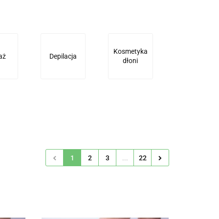
Kosmetyka
aż
Depilacja
dłoni
1
2
3
...
22