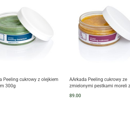
 Peeling cukrowy z olejkiem
AArkada Peeling cukrowy ze
um 300g
zmielonymi pestkami moreli 
ekstraktem z nagietka, march
89.00
olejem kokosowym i migdał
300g