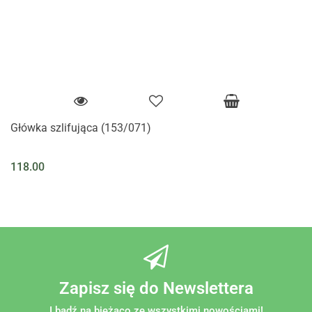
Główka szlifująca (153/071)
118.00
Zapisz się do Newslettera
I bądź na bieżąco ze wszystkimi nowościami!