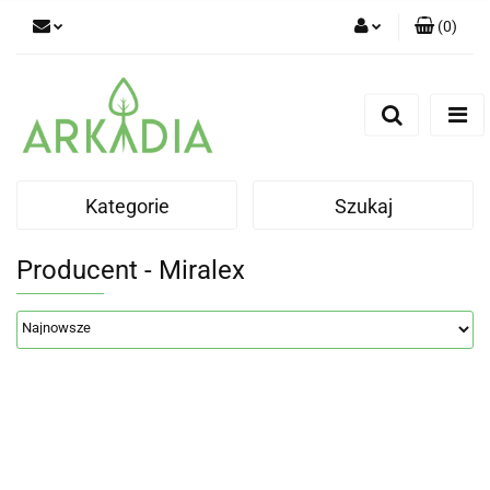
(
0
)
Zaloguj się
Zarejestruj się
Dodaj zgłoszenie
Kategorie
Szukaj
Producent - Miralex