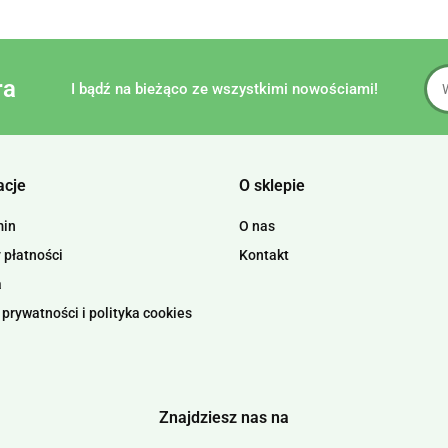
ra
I bądź na bieżąco ze wszystkimi nowościami!
acje
O sklepie
min
O nas
 płatności
Kontakt
a
 prywatności i polityka cookies
Znajdziesz nas na