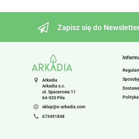
Zapisz się do Newslette
Inform
Regula
Sposoby
Arkadia
Arkadia s.c.
Dostaw
ul. Spacerowa 11
Polityka
64-920 Piła
sklep@e-arkadia.com
673491848