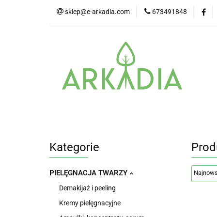
sklep@e-arkadia.com
673491848
Kategorie
Pro
Higiena i bezpiecz
Kategorie
Producenci
Twarz
Kategorie
Prod
PIELĘGNACJA TWARZY
Demakijaż i peeling
Kremy pielęgnacyjne