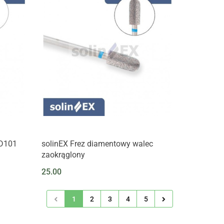
 D101
solinEX Frez diamentowy walec
zaokrąglony
25.00
1
2
3
4
5