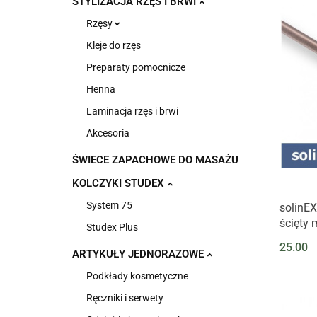
STYLIZACJA RZĘS I BRWI
Rzęsy
Kleje do rzęs
Preparaty pomocnicze
Henna
Laminacja rzęs i brwi
Akcesoria
ŚWIECE ZAPACHOWE DO MASAŻU
KOLCZYKI STUDEX
System 75
solinEX
ścięty
Studex Plus
25.00
ARTYKUŁY JEDNORAZOWE
Podkłady kosmetyczne
Ręczniki i serwety