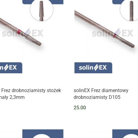
 Frez drobnoziarnisty stożek
solinEX Frez diamentowy
 mały 2,3mm
drobnoziarnisty D105
25.00