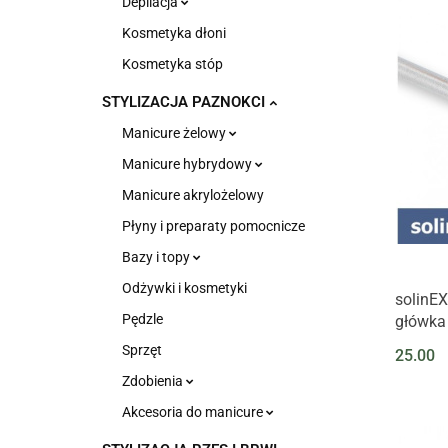
Depilacja
Kosmetyka dłoni
Kosmetyka stóp
STYLIZACJA PAZNOKCI
Manicure żelowy
Manicure hybrydowy
Manicure akrylożelowy
Płyny i preparaty pomocnicze
Bazy i topy
Odżywki i kosmetyki
solinE
Pędzle
główka
Sprzęt
25.00
Zdobienia
Akcesoria do manicure