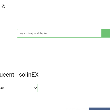
ducenci
Twarz
Włosy
Ciało
Stylizacja
eństwo
Sprzęty
Nowości
Bestsellery
Włosy
Ciało
Stylizacja
Higiena i bezpieczeńs
ucent - solinEX