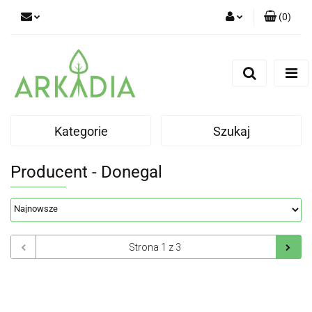
(
0
)
Zaloguj się
Zarejestruj się
Dodaj zgłoszenie
Kategorie
Szukaj
Producent - Donegal