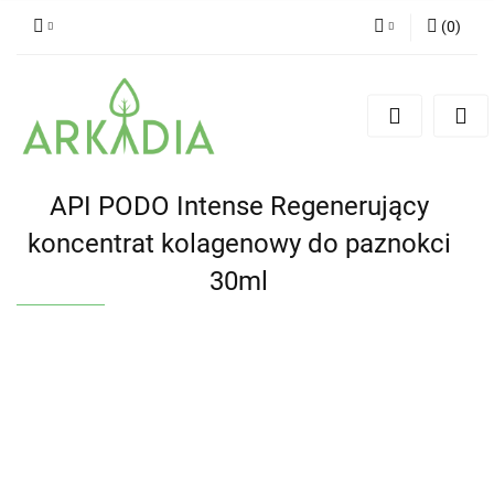
(
0
)
Zaloguj się
Zarejestruj się
Dodaj zgłoszenie
API PODO Intense Regenerujący
koncentrat kolagenowy do paznokci
30ml