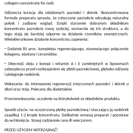
collagen concentrate for nails
Odżywcza kuracja dla osłabionych paznokci i skórek. Skoncentrowana
formuła preparatu sprawia, że zniszczone paznokcie odzyskują naturalny
połysk i zadbany wygląd. Dzięki starannie dobranym składnikom
koncentratu paznokcie rosną szybciej, wzmacnia się ich struktura, a do
tego stają się bardziej odporne na działanie czynników zewnętrznych.
Wielokierunkowe działanie koncentratu zapewnia:
•
Dodatek 85 proc. kompleksu regenerującego, stanowiącego połączenie
kolagenu, elastyny i ceramidów.
•
Obecność oleju z konopi i witamin A i E zamkniętych w liposomach
zabezpiecza przed rozdwajaniem się płytki paznokciowej, głęboko odżywia
i pielęgnuje naskórek.
Wskazania: do intensywnej regeneracji zniszczonych paznokci i skórek u
dłoni oraz stóp. Polecany dla diabetyków.
Przeciwwskazania: uczulenie na którykolwiek ze składników produktu.
Sposób użycia: na oczyszczoną płytkę paznokciową i otaczający ją naskórek
zaaplikuj 1-2 krople koncentratu. Delikatnie wmasuj preparat i pozostaw
do wchłonięcia. Stosuj codziennie rano #i wieczorem.
PRZED UŻYCIEM WSTRZĄSNĄĆ!