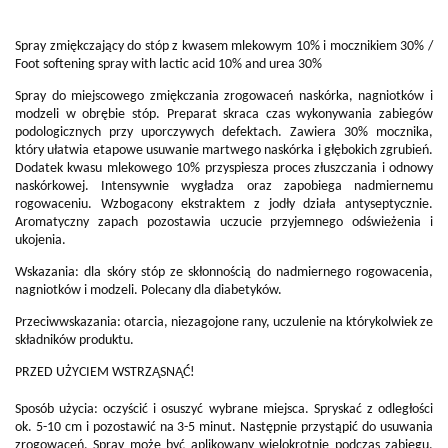
Spray zmi
ękczający do st
óp
z kwasem mlekowym 10%
i mocznikiem 30% /
Foot softening spray with lactic acid 10% and urea 30%
Spray do miejscowego zmiękczania zrogowaceń naskórka, nagniotków i
modzeli w obrębie stóp. Preparat skraca czas wykonywania zabiegów
podologicznych przy uporczywych defektach. Zawiera 30% mocznika,
który ułatwia etapowe usuwanie martwego naskórka i głębokich zgrubień.
Dodatek kwasu mlekowego 10% przyspiesza proces złuszczania i odnowy
naskórkowej. Intensywnie wygładza oraz zapobiega nadmiernemu
rogowaceniu. Wzbogacony ekstraktem z jodły działa antyseptycznie.
Aromatyczny zapach pozostawia uczucie przyjemnego odświeżenia i
ukojenia.
Wskazania: dla skóry stóp ze skłonnością do nadmiernego rogowacenia,
nagniotków i modzeli. Polecany dla diabetyków.
Przeciwwskazania: otarcia, niezagojone rany, uczulenie na którykolwiek ze
składników produktu.
PRZED UŻYCIEM WSTRZĄSNĄĆ!
Sposób użycia: oczyścić i osuszyć wybrane miejsca. Spryskać z odległości
ok. 5-10 cm i pozostawić na 3-5 minut. Następnie przystąpić do usuwania
zrogowaceń. Spray może być aplikowany wielokrotnie podczas zabiegu.