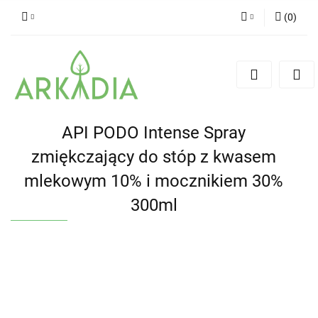
(
0
)
Zaloguj się
Zarejestruj się
Dodaj zgłoszenie
API PODO Intense Spray
zmiękczający do stóp z kwasem
mlekowym 10% i mocznikiem 30%
300ml