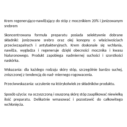
Krem regenerująco-nawilżający do stóp z mocznikiem 20% i jonizowanym
srebrem
Skoncentrowana formuła preparatu posiada selektywnie dobrane
składniki: jonizowane srebro oraz olej konopny o właściwościach
przeciwzapalnych i antybakteryjnych. Krem doskonale się wchłania,
nawilża, wygładza i regeneruje dzięki obecności mocznika i kwasu
hialuronowego. Produkt zapobiega nadmiernej suchości i szorstkości
naskórka.
Wskazania: dla każdego rodzaju skóry stóp, szczególnie bardzo suchej,
zniszczonej z tendencją do nad- miernego rogowacenia.
Przeciwwskazania: uczulenie na którykolwiek ze składników produktu.
Sposób użycia: na oczyszczoną i osuszoną skórę stóp zaaplikować niewielką
ilość preparatu. Delikatnie wmasować i pozostawić do całkowitego
wchłonięcia.