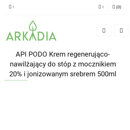
(
0
)
Zaloguj się
Zarejestruj się
Dodaj zgłoszenie
API PODO Krem regenerująco-
nawilżający do stóp z mocznikiem
20% i jonizowanym srebrem 500ml