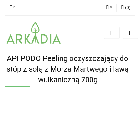
(
0
)
Zaloguj się
Zarejestruj się
Dodaj zgłoszenie
API PODO Peeling oczyszczający do
stóp z solą z Morza Martwego i lawą
wulkaniczną 700g