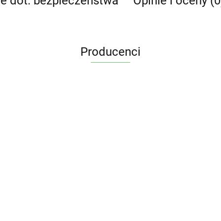
je dot. bezpieczeństwa
Opinie i oceny (0
Producenci