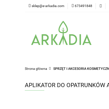
sklep@e-arkadia.com
673491848
Kategorie
Pro
Higiena i bezpiecz
Kategorie
Producenci
Twarz
W
Strona główna
SPRZĘT I AKCESORIA KOSMETYCZN
APLIKATOR DO OPATRUNKÓW A