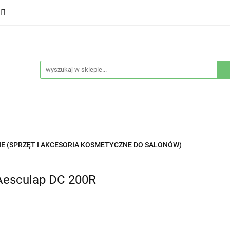
ducenci
Twarz
Włosy
Ciało
Stylizacja
eństwo
Sprzęty
Nowości
Bestsellery
łosy
Ciało
Stylizacja
Higiena i bezpieczeństwo
E (SPRZĘT I AKCESORIA KOSMETYCZNE DO SALONÓW)
esculap DC 200R