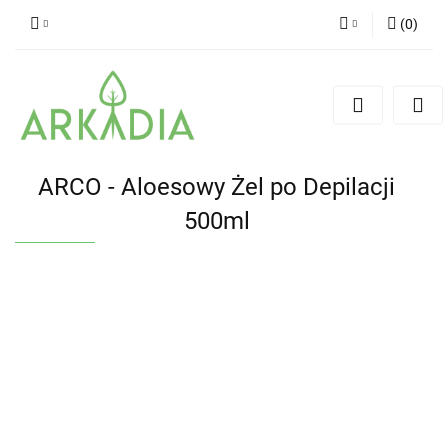
(
0
)
Zaloguj się
Zarejestruj się
Dodaj zgłoszenie
ARCO - Aloesowy Żel po Depilacji
500ml