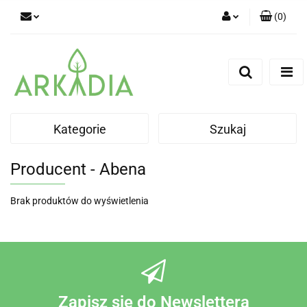
(
0
)
Zaloguj się
Zarejestruj się
Dodaj zgłoszenie
Kategorie
Szukaj
Producent - Abena
Brak produktów do wyświetlenia
Zapisz się do Newslettera