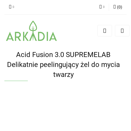
(
0
)
Zaloguj się
Zarejestruj się
Dodaj zgłoszenie
Acid Fusion 3.0 SUPREMELAB
Delikatnie peelingujący żel do mycia
twarzy