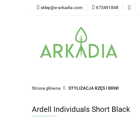
sklep@e-arkadia.com
673491848
Kategorie
Pro
Higiena i bezpiecz
Kategorie
Producenci
Twarz
W
Strona główna
STYLIZACJA RZĘS I BRWI
Ardell Individuals Short Black