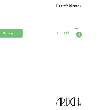
Strefa klienta
Zaloguj się
Zarejestruj się
0,00 zł
Dodaj zgłoszenie
0
Sprzęty
Nowości
Bestsellery