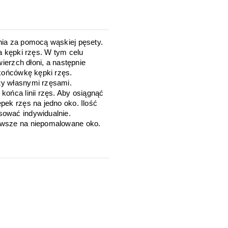
nia za pomocą wąskiej pęsety.
a kępki rzęs. W tym celu
wierzch dłoni, a następnie
 końcówkę kępki rzęs.
zy własnymi rzęsami.
końca linii rzęs. Aby osiągnąć
pek rzęs na jedno oko. Ilość
sować indywidualnie.
awsze na niepomalowane oko.