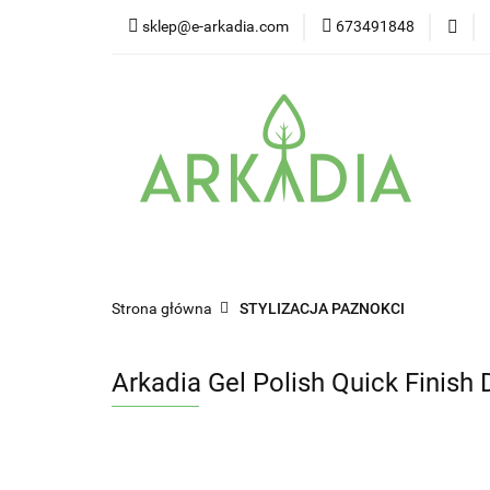
sklep@e-arkadia.com
673491848
Kategorie
Pro
Higiena i bezpiecz
Kategorie
Producenci
Twarz
W
Strona główna
STYLIZACJA PAZNOKCI
Arkadia Gel Polish Quick Finish