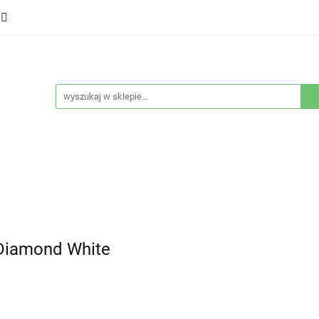
ducenci
Twarz
Włosy
Ciało
Stylizacja
eństwo
Sprzęty
Nowości
Bestsellery
łosy
Ciało
Stylizacja
Higiena i bezpieczeństwo
 Diamond White