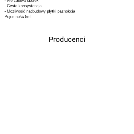
- Nie zalewa skórek
- Gęsta konsystencja
- Możliwość nadbudowy płytki paznokcia
Pojemność 5ml
Producenci