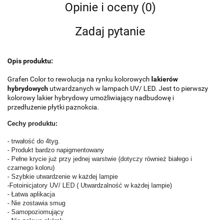
Opinie i oceny (0)
Zadaj pytanie
Opis produktu:
Grafen Color to rewolucja na rynku kolorowych
lakierów
hybrydowych
utwardzanych w lampach UV/ LED. Jest to pierwszy
kolorowy lakier hybrydowy umożliwiający nadbudowę i
przedłużenie płytki paznokcia.
Cechy produktu:
- trwałość do 4tyg.
- Produkt bardzo napigmentowany
- Pełne krycie już przy jednej warstwie (dotyczy również białego i
czarnego koloru)
- Szybkie utwardzenie w każdej lampie
-Fotoinicjatory UV/ LED ( Utwardzalność w każdej lampie)
- Łatwa aplikacja
- Nie zostawia smug
- Samopoziomujący