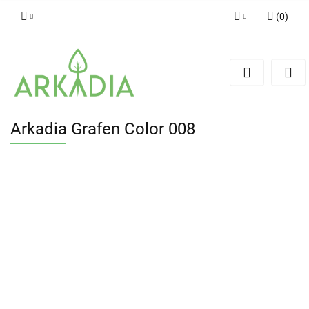
(
0
)
Zaloguj się
Zarejestruj się
Dodaj zgłoszenie
Arkadia Grafen Color 008