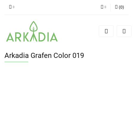
(
0
)
Zaloguj się
Zarejestruj się
Dodaj zgłoszenie
Arkadia Grafen Color 019