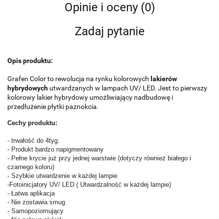
Opinie i oceny (0)
Zadaj pytanie
Opis produktu:
Grafen Color to rewolucja na rynku kolorowych
lakierów
hybrydowych
utwardzanych w lampach UV/ LED. Jest to pierwszy
kolorowy lakier hybrydowy umożliwiający nadbudowę i
przedłużenie płytki paznokcia.
Cechy produktu:
- trwałość do 4tyg.
- Produkt bardzo napigmentowany
- Pełne krycie już przy jednej warstwie (dotyczy również białego i
czarnego koloru)
- Szybkie utwardzenie w każdej lampie
-Fotoinicjatory UV/ LED ( Utwardzalność w każdej lampie)
- Łatwa aplikacja
- Nie zostawia smug
- Samopoziomujący