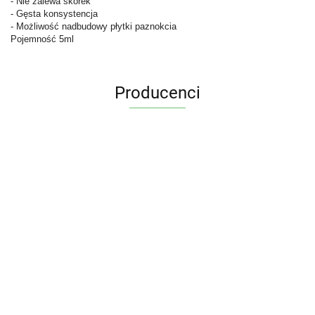
- Nie zalewa skórek
- Gęsta konsystencja
- Możliwość nadbudowy płytki paznokcia
Pojemność 5ml
Producenci