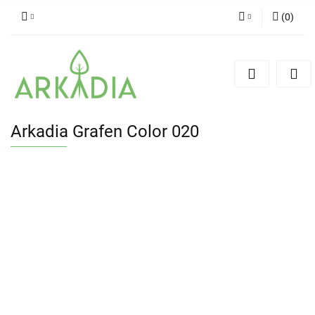
(
0
)
Zaloguj się
Zarejestruj się
Dodaj zgłoszenie
Arkadia Grafen Color 020