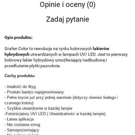
Opinie i oceny (0)
Zadaj pytanie
Opis produktu:
Grafen Color to rewolucja na rynku kolorowych
lakierów
hybrydowych
utwardzanych w lampach UV/ LED. Jest to pierwszy
kolorowy lakier hybrydowy umożliwiający nadbudowę i
przedłużenie płytki paznokcia.
Cechy produktu:
- trwałość do 4tyg.
- Produkt bardzo napigmentowany
- Pełne krycie już przy jednej warstwie (dotyczy również białego i
czarnego koloru)
- Szybkie utwardzenie w każdej lampie
-Fotoinicjatory UV/ LED ( Utwardzalność w każdej lampie)
- Łatwa aplikacja
- Nie zostawia smug
- Samopoziomujący