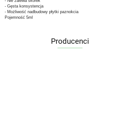
- Nie zalewa skórek
- Gęsta konsystencja
- Możliwość nadbudowy płytki paznokcia
Pojemność 5ml
Producenci