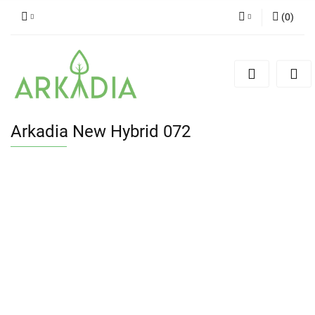
(
0
)
Zaloguj się
Zarejestruj się
Dodaj zgłoszenie
Arkadia New Hybrid 072