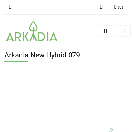
(
0
)
Zaloguj się
Zarejestruj się
Dodaj zgłoszenie
Arkadia New Hybrid 079