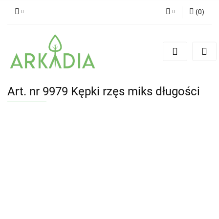
(
0
)
Zaloguj się
Zarejestruj się
Dodaj zgłoszenie
Art. nr 9979 Kępki rzęs miks długości