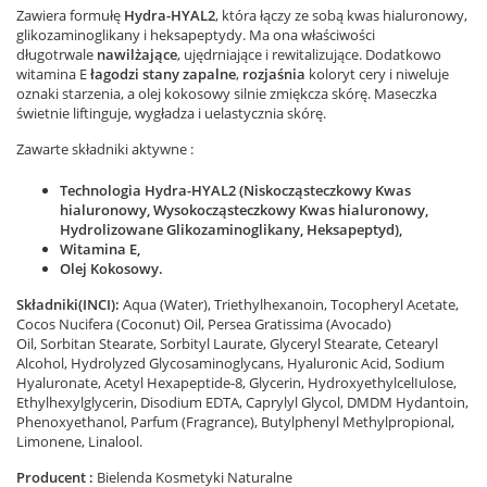
Zawiera formułę
Hydra-HYAL2
, która łączy ze sobą kwas hialuronowy,
glikozaminoglikany i heksapeptydy. Ma ona właściwości
długotrwale
nawilżające
, ujędrniające i rewitalizujące. Dodatkowo
witamina E
łagodzi stany zapalne
,
rozjaśnia
koloryt cery i niweluje
oznaki starzenia, a olej kokosowy silnie zmiękcza skórę. Maseczka
świetnie liftinguje, wygładza i uelastycznia skórę.
Zawarte składniki aktywne :
Technologia Hydra-HYAL2 (Niskocząsteczkowy Kwas
hialuronowy, Wysokocząsteczkowy Kwas hialuronowy,
Hydrolizowane Glikozaminoglikany, Heksapeptyd),
Witamina E,
Olej Kokosowy.
Składniki(INCI):
Aqua (Water), Triethylhexanoin, Tocopheryl Acetate,
Cocos Nucifera (Coconut) Oil, Persea Gratissima (Avocado)
Oil, Sorbitan Stearate, Sorbityl Laurate, Glyceryl Stearate, Cetearyl
Alcohol, Hydrolyzed Glycosaminoglycans, Hyaluronic Acid, Sodium
Hyaluronate, Acetyl Hexapeptide-8, Glycerin, HydroxyethylcelIulose,
Ethylhexylglycerin, Disodium EDTA, Caprylyl Glycol, DMDM Hydantoin,
Phenoxyethanol, Parfum (Fragrance), Butylphenyl Methylpropional,
Limonene, Linalool.
Producent :
Bielenda Kosmetyki Naturalne