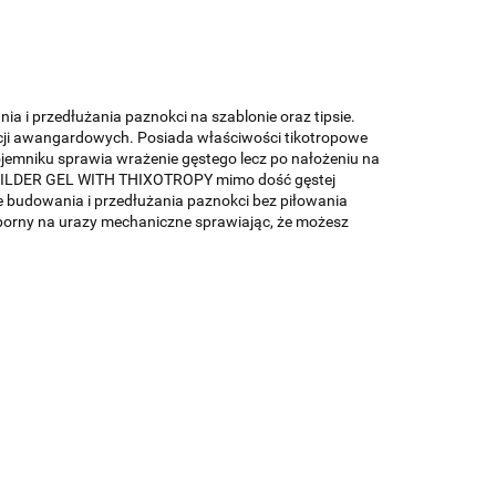
a i przedłużania paznokci na szablonie oraz tipsie.
acji awangardowych. Posiada właściwości tikotropowe
ojemniku sprawia wrażenie gęstego lecz po nałożeniu na
. BUILDER GEL WITH THIXOTROPY mimo dość gęstej
zie budowania i przedłużania paznokci bez piłowania
odporny na urazy mechaniczne sprawiając, że możesz