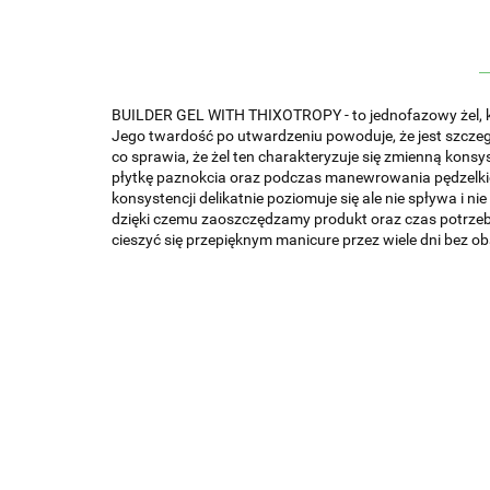
BUILDER GEL WITH THIXOTROPY - to jednofazowy żel, któr
Jego twardość po utwardzeniu powoduje, że jest szcze
co sprawia, że żel ten charakteryzuje się zmienną kon
płytkę paznokcia oraz podczas manewrowania pędzelkie
konsystencji delikatnie poziomuje się ale nie spływa i 
dzięki czemu zaoszczędzamy produkt oraz czas potrzebn
cieszyć się przepięknym manicure przez wiele dni bez o