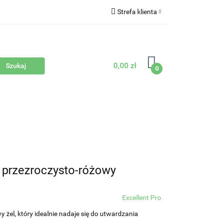
Strefa klienta
Zaloguj się
Zarejestruj się
0,00 zł
Dodaj zgłoszenie
0
Sprzęty
Nowości
Bestsellery
 przezroczysto-różowy
Excellent Pro
el, który idealnie nadaje się do utwardzania