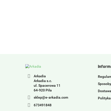
Inform
Arkadia
Regula
Arkadia s.c.
Sposoby
ul. Spacerowa 11
64-920 Piła
Dostaw
sklep@e-arkadia.com
Polityka
673491848