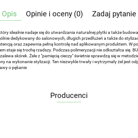
Opis
Opinie i oceny (0)
Zadaj pytanie
y idealnie nadaje się do utwardzania naturalnej płytki a także budowani
gólnie dedykowany do salonowych, długich przedłużeń a także do styliz
systencją oraz zapewnia pełną kontrolę nad aplikowanym produktem. W p
m staje się trochę rzadszy. Podczas polimeryzacji nie odkształca się
nie zalewa skórek. Żele z "pamięcią cieczy" świetnie sprawdzą się w metod
y na wykonanie stylizacji. Ten niezwykle trwały i wytrzymały żel jest 
bawy o pękanie
Producenci