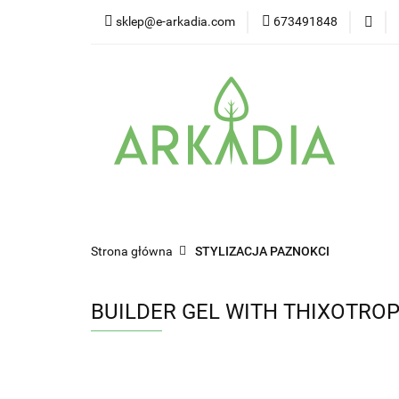
sklep@e-arkadia.com
673491848
Kategorie
Pro
Higiena i bezpiecz
Kategorie
Producenci
Twarz
W
Strona główna
STYLIZACJA PAZNOKCI
BUILDER GEL WITH THIXOTROPY C