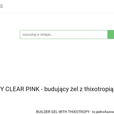
ducenci
Twarz
Włosy
Ciało
Stylizacja
eństwo
Sprzęty
Nowości
Bestsellery
łosy
Ciało
Stylizacja
Higiena i bezpieczeństwo
LEAR PINK - budujący żel z thixotropią
BUILDER GEL WITH THIXOTROPY - to jednofazowy ż