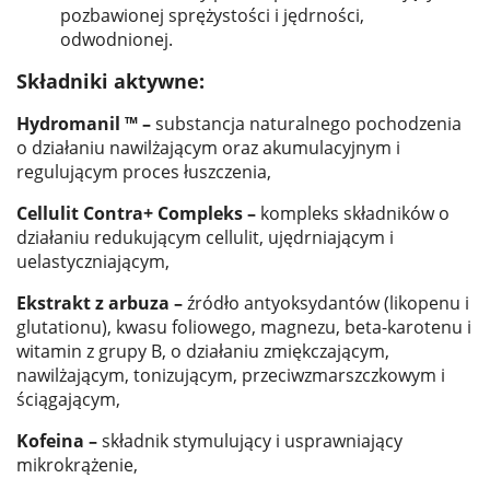
pozbawionej sprężystości i jędrności,
odwodnionej.
Składniki aktywne:
Hydromanil ™ –
substancja naturalnego pochodzenia
o działaniu nawilżającym oraz akumulacyjnym i
regulującym proces łuszczenia,
Cellulit Contra+ Compleks –
kompleks składników o
działaniu redukującym cellulit, ujędrniającym i
uelastyczniającym,
Ekstrakt z arbuza –
źródło antyoksydantów (likopenu i
glutationu), kwasu foliowego, magnezu, beta-karotenu i
witamin z grupy B, o działaniu zmiękczającym,
nawilżającym, tonizującym, przeciwzmarszczkowym i
ściągającym,
Kofeina –
składnik stymulujący i usprawniający
mikrokrążenie,