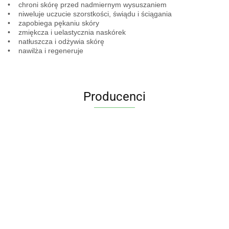
• chroni skórę przed nadmiernym wysuszaniem
• niweluje uczucie szorstkości, świądu i ściągania
• zapobiega pękaniu skóry
• zmiękcza i uelastycznia naskórek
• natłuszcza i odżywia skórę
• nawilża i regeneruje
Producenci