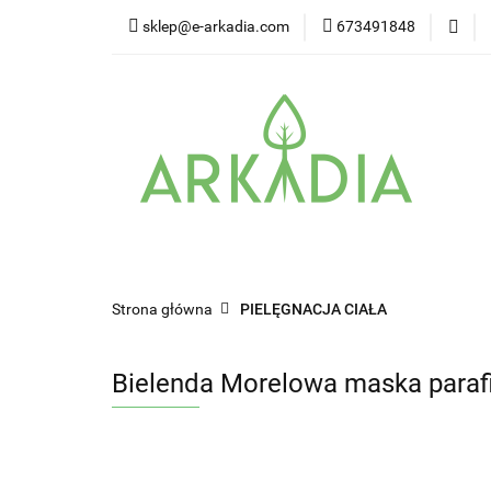
sklep@e-arkadia.com
673491848
Kategorie
Pro
Higiena i bezpiecz
Kategorie
Producenci
Twarz
W
Strona główna
PIELĘGNACJA CIAŁA
Bielenda Morelowa maska parafi