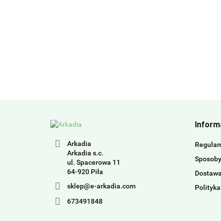
Inform
Arkadia
Regula
Arkadia s.c.
Sposoby
ul. Spacerowa 11
64-920 Piła
Dostaw
sklep@e-arkadia.com
Polityka
673491848