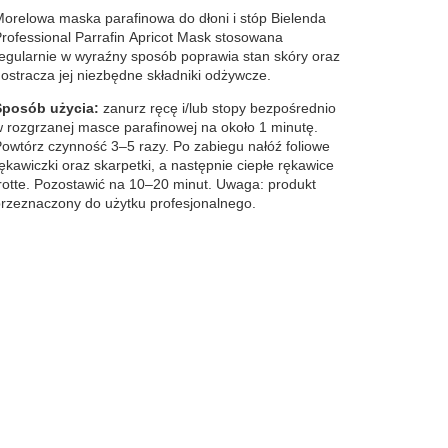
orelowa maska parafinowa do dłoni i stóp Bielenda
rofessional Parrafin Apricot Mask stosowana
egularnie w wyraźny sposób poprawia stan skóry oraz
ostracza jej niezbędne składniki odżywcze.
Sposób użycia:
zanurz ręcę i/lub stopy bezpośrednio
 rozgrzanej masce parafinowej na około 1 minutę.
owtórz czynność 3–5 razy. Po zabiegu nałóź foliowe
ękawiczki oraz skarpetki, a następnie ciepłe rękawice
rotte. Pozostawić na 10–20 minut. Uwaga: produkt
rzeznaczony do użytku profesjonalnego.