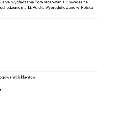
wianie, wygładzanie Pora stosowania: uniwersalna
y Pochodzenie marki: Polska Wyprodukowano w: Polska
alogowanych klientów.
y