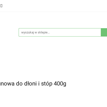
ducenci
Twarz
Włosy
Ciało
Stylizacja
eństwo
Sprzęty
Nowości
Bestsellery
łosy
Ciało
Stylizacja
Higiena i bezpieczeństwo
nowa do dłoni i stóp 400g