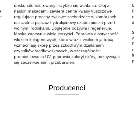
doskonale tolerowany i szybko się wchłania. Olej z
M
a
nasion makadamii zawiera cenne kwasy tłuszczowe
P
e
regulujące procesy życiowe zachodzące w komórkach,
r
uszczelnia płaszcz hydrolipidowy i zabezpiecza przed
d
wolnymi rodnikami. Dogłębnie odżywia i regeneruje.
Maska zapewnia wiele korzyści. Poprawia elastyczność
w
włókien kolagenowych, które wraz z wiekiem ją tracą,
P
wzmacniają skórę przez szkodliwym działaniem
r
czynników środkowiskowych, w szczególności
f
promieniowania UV, poprawia koloryt skóry, pozbywając
t
p
się zaczerwienień i przebarwień.
Producenci