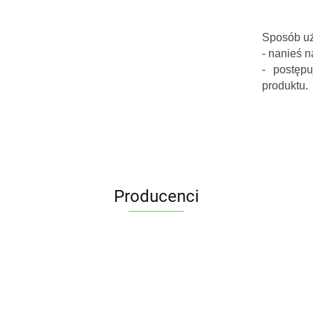
Sposób uż
- nanieś n
- postęp
produktu.
Producenci