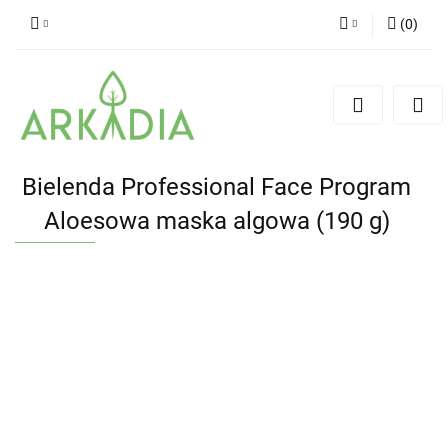
(
0
)
Zaloguj się
Zarejestruj się
Dodaj zgłoszenie
Bielenda Professional Face Program
Aloesowa maska algowa (190 g)