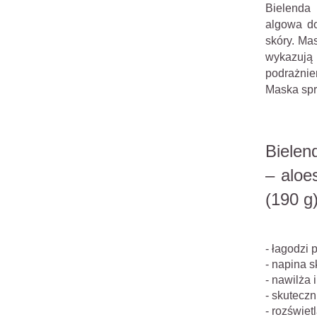
Bielenda
algowa do
skóry. Ma
wykazują
podrażnie
Maska spr
Bielen
– aloe
(190 g
- łagodzi 
- napina s
- nawilża 
- skutecz
- rozświetl