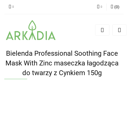
(
0
)
Zaloguj się
Zarejestruj się
Dodaj zgłoszenie
Bielenda Professional Soothing Face
Mask With Zinc maseczka łagodząca
do twarzy z Cynkiem 150g