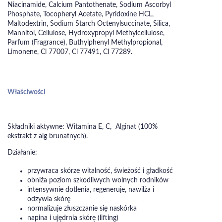
Niacinamide, Calcium Pantothenate, Sodium Ascorbyl
Phosphate, Tocopheryl Acetate, Pyridoxine HCL,
Maltodextrin, Sodium Starch Octenylsuccinate, Silica,
Mannitol, Cellulose, Hydroxypropyl Methylcellulose,
Parfum (Fragrance), Buthylphenyl Methylpropional,
Limonene, Cl 77007, Cl 77491, Cl 77289.
Właściwości
Składniki aktywne: Witamina E, C, Alginat (100%
ekstrakt z alg brunatnych).
Działanie:
przywraca skórze witalność, świeżość i gładkość
obniża poziom szkodliwych wolnych rodników
intensywnie dotlenia, regeneruje, nawilża i
odzywia skórę
normalizuje złuszczanie się naskórka
napina i ujędrnia skórę (lifting)