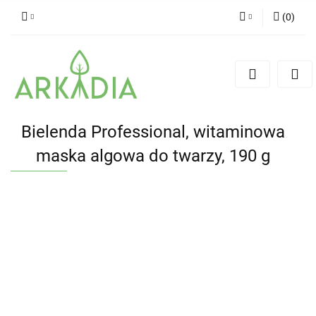
(
0
)
Zaloguj się
Zarejestruj się
Dodaj zgłoszenie
Bielenda Professional, witaminowa
maska algowa do twarzy, 190 g