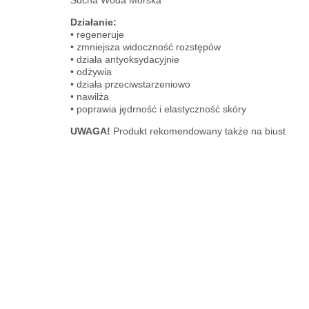
Sucha Woda Morska
Działanie:
• regeneruje
• zmniejsza widoczność rozstępów
• działa antyoksydacyjnie
• odżywia
• działa przeciwstarzeniowo
• nawilża
• poprawia jędrność i elastyczność skóry
UWAGA!
Produkt rekomendowany także na biust