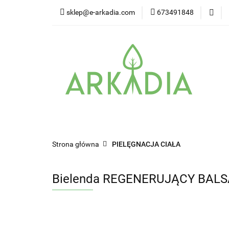
sklep@e-arkadia.com
673491848
Kategorie
Pro
Higiena i bezpiecz
Kategorie
Producenci
Twarz
W
Strona główna
PIELĘGNACJA CIAŁA
Bielenda REGENERUJĄCY BALS