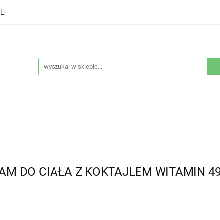
ducenci
Twarz
Włosy
Ciało
Stylizacja
eństwo
Sprzęty
Nowości
Bestsellery
łosy
Ciało
Stylizacja
Higiena i bezpieczeństwo
AM DO CIAŁA Z KOKTAJLEM WITAMIN 4