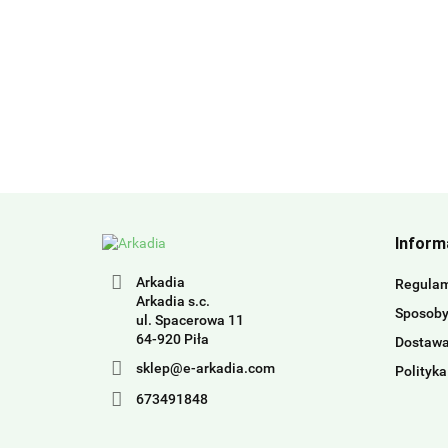
Inform
Arkadia
Regula
Arkadia s.c.
Sposoby
ul. Spacerowa 11
64-920 Piła
Dostaw
sklep@e-arkadia.com
Polityka
673491848