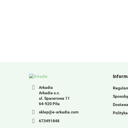
Inform
Arkadia
Regula
Arkadia s.c.
Sposoby
ul. Spacerowa 11
64-920 Piła
Dostaw
sklep@e-arkadia.com
Polityka
673491848