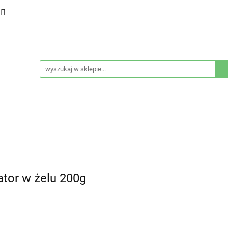
ducenci
Twarz
Włosy
Ciało
Stylizacja
eństwo
Sprzęty
Nowości
Bestsellery
łosy
Ciało
Stylizacja
Higiena i bezpieczeństwo
ator w żelu 200g