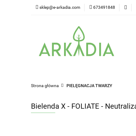
sklep@e-arkadia.com
673491848
Kategorie
Pro
Higiena i bezpiecz
Kategorie
Producenci
Twarz
W
Strona główna
PIELĘGNACJA TWARZY
Bielenda X - FOLIATE - Neutraliz