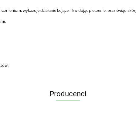
ażnieniom, wykazuje działanie kojące, likwidując pieczenie, oraz świąd skór
ami.
stów.
Producenci