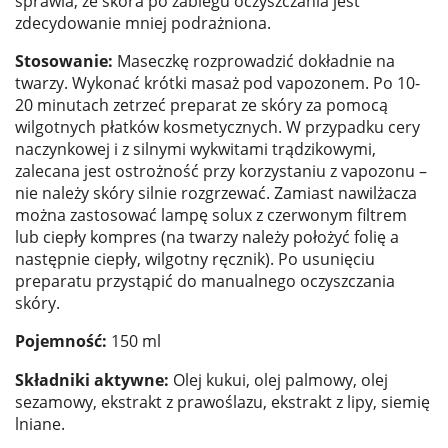
sprawia, że skóra po zabiegu oczyszczania jest
zdecydowanie mniej podrażniona.
Stosowanie:
Maseczkę rozprowadzić dokładnie na
twarzy. Wykonać krótki masaż pod vapozonem. Po 10-
20 minutach zetrzeć preparat ze skóry za pomocą
wilgotnych płatków kosmetycznych. W przypadku cery
naczynkowej i z silnymi wykwitami trądzikowymi,
zalecana jest ostrożność przy korzystaniu z vapozonu –
nie należy skóry silnie rozgrzewać. Zamiast nawilżacza
można zastosować lampę solux z czerwonym filtrem
lub ciepły kompres (na twarzy należy położyć folię a
następnie ciepły, wilgotny ręcznik). Po usunięciu
preparatu przystąpić do manualnego oczyszczania
skóry.
Pojemność:
150 ml
Składniki aktywne:
Olej kukui, olej palmowy, olej
sezamowy, ekstrakt z prawoślazu, ekstrakt z lipy, siemię
lniane.