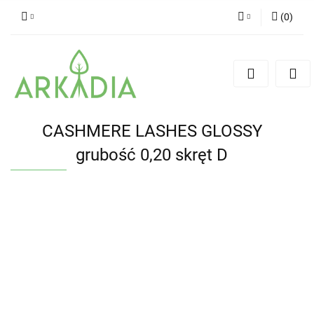
(
0
)
Zaloguj się
Zarejestruj się
Dodaj zgłoszenie
CASHMERE LASHES GLOSSY
grubość 0,20 skręt D