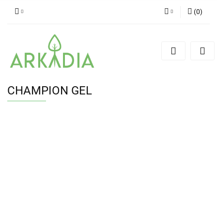
(
0
)
Zaloguj się
Zarejestruj się
Dodaj zgłoszenie
CHAMPION GEL