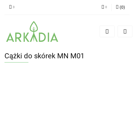
(
0
)
Zaloguj się
Zarejestruj się
Dodaj zgłoszenie
Cążki do skórek MN M01