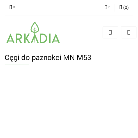
(
0
)
Zaloguj się
Zarejestruj się
Dodaj zgłoszenie
Cęgi do paznokci MN M53