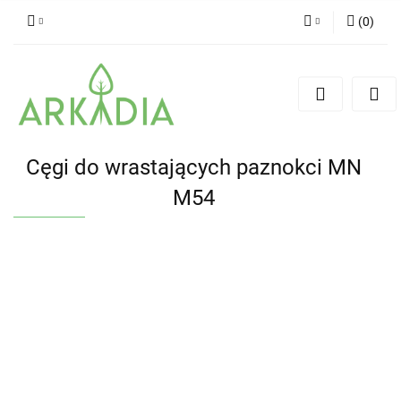
(
0
)
Zaloguj się
Zarejestruj się
Dodaj zgłoszenie
Cęgi do wrastających paznokci MN
M54