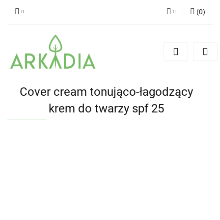
(
0
)
Zaloguj się
Zarejestruj się
Dodaj zgłoszenie
Cover cream tonująco-łagodzący
krem do twarzy spf 25