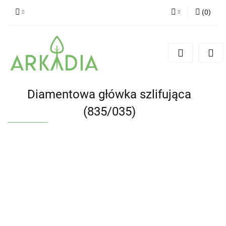
(
0
)
Zaloguj się
Zarejestruj się
Dodaj zgłoszenie
Diamentowa główka szlifująca
(835/035)