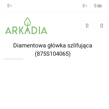
(
0
)
Zaloguj się
Zarejestruj się
Dodaj zgłoszenie
Diamentowa główka szlifująca
(875S104065)