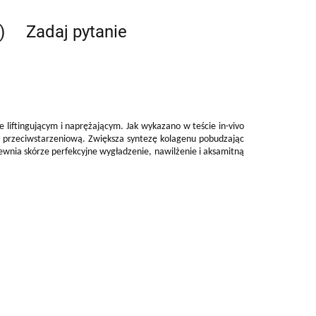
)
Zadaj pytanie
iftingującym i naprężającym. Jak wykazano w teście in-vivo
ią przeciwstarzeniową. Zwiększa syntezę kolagenu pobudzając
nia skórze perfekcyjne wygładzenie, nawilżenie i aksamitną