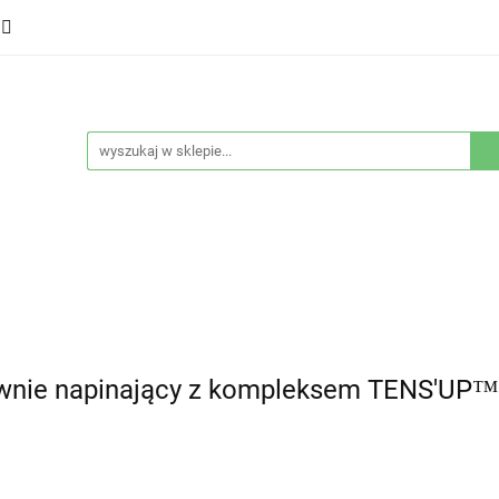
ducenci
Twarz
Włosy
Ciało
Stylizacja
eństwo
Sprzęty
Nowości
Bestsellery
łosy
Ciało
Stylizacja
Higiena i bezpieczeństwo
wnie napinający z kompleksem TENS'UP™