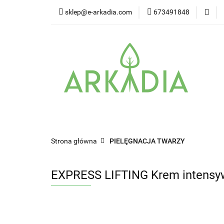
sklep@e-arkadia.com
673491848
Kategorie
Pro
Higiena i bezpiecz
Kategorie
Producenci
Twarz
W
Strona główna
PIELĘGNACJA TWARZY
EXPRESS LIFTING Krem intensy