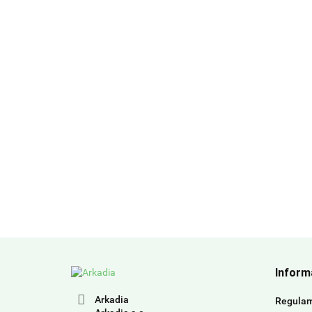
Inform
Arkadia
Regula