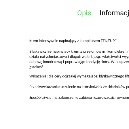
Opis
Informac
Krem intensywnie napinający z kompleksem TENS'UP™
Błyskawicznie napinający krem z przełomowym kompleksem TE
działa natychmiastowo i długotrwale łącząc właściwości wyg
odnowę komórkową i poprawiając kondycję skóry. W połączen
gładkość.
Wskazania: dla cery dojrzałej wymagającej błyskawicznego lif
Przeciwwskazania: uczulenie na którykolwiek ze składników p
Sposób użycia: na zakończenie zabiegu rozprowadzić równomier