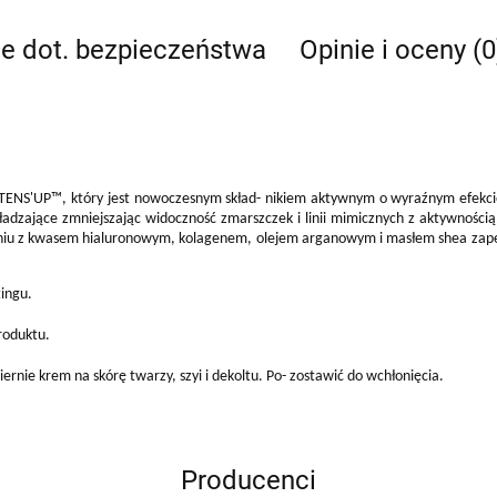
je dot. bezpieczeństwa
Opinie i oceny (0
NS'UP™, który jest nowoczesnym skład- nikiem aktywnym o wyraźnym efekcie l
ładzające zmniejszając widoczność zmarszczek i linii mimicznych z aktywnośc
iu z kwasem hialuronowym, kolagenem, olejem arganowym i masłem shea zapew
tingu.
roduktu.
nie krem na skórę twarzy, szyi i dekoltu. Po- zostawić do wchłonięcia.
Producenci