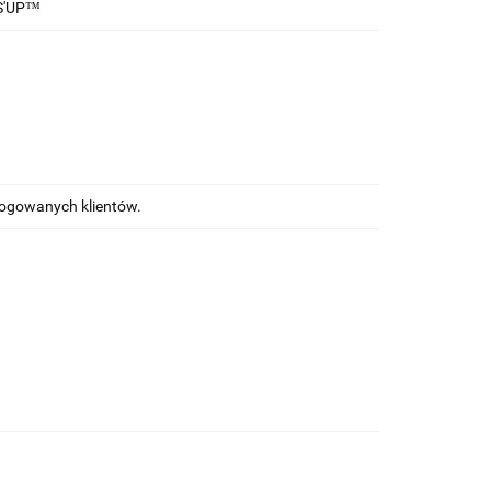
NS'UP™
alogowanych klientów.