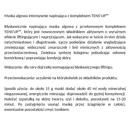
Maska algowa intensywnie napinająca z kompleksem TENS’UP™
Błyskawicznie napinająca maska algowa z przełomowym kompleksem
TENS'UP™, który jest nowoczesnym składnikiem aktywnym o wyraźnym
efekcie liftingującym i naprężającym. Jak wykazano w teście in-vivo działa
natychmiastowo i długotrwale. Łączy podwójne działanie wygładzające
zmniejszając widoczność zmarszczek i linii mimicznych z aktywnością
przeciwstarzeniową. Zwiększa syntezę kolagenu pobudzając odnowę
komórkową i poprawiając kondycję skóry.
Wskazania: dla cery dojrzałej wymagającej błyskawicznego liftingu.
Przeciwwskazania: uczulenie na którykolwiek ze składników produktu.
Sposób użycia: do około 15 g maski dodać około 40 ml wody mineralnej
niegazowanej, energicznie mieszając doprowadzić do gęstej konsystencji.
Nałożyć szpatułką na skórę twarzy, szyi i dekoltu, pozostawić na 15-20
minut. Po zastygnięciu usunąć maskę przez ściągnięcie w całości,
ewentualne pozostałości zmyć tonikiem.