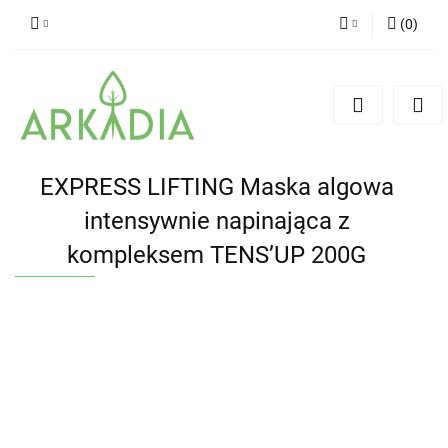
(
0
)
Zaloguj się
Zarejestruj się
Dodaj zgłoszenie
EXPRESS LIFTING Maska algowa
intensywnie napinająca z
kompleksem TENS’UP 200G