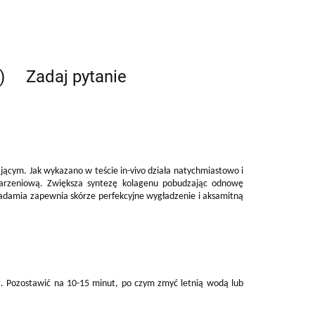
)
Zadaj pytanie
cym. Jak wykazano w teście in-vivo działa natychmiastowo i
starzeniową. Zwiększa syntezę kolagenu pobudzając odnowę
damia zapewnia skórze perfekcyjne wygładzenie i aksamitną
st. Pozostawić na 10-15 minut, po czym zmyć letnią wodą lub