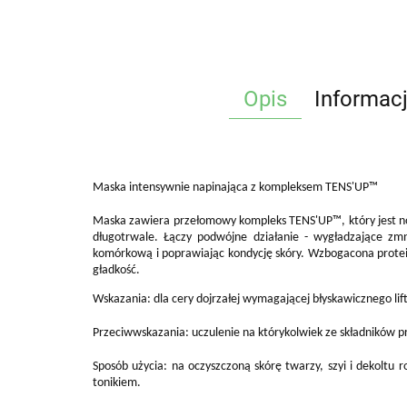
Opis
Informac
Maska intensywnie napinająca z kompleksem TENS'UP™
Maska zawiera przełomowy kompleks TENS'UP™, który jest no
długotrwale. Łączy podwójne działanie - wygładzające zm
komórkową i poprawiając kondycję skóry. Wzbogacona prote
gładkość.
Wskazania: dla cery dojrzałej wymagającej błyskawicznego lif
Przeciwwskazania: uczulenie na którykolwiek ze składników p
Sposób użycia: na oczyszczoną skórę twarzy, szyi i dekoltu
tonikiem.