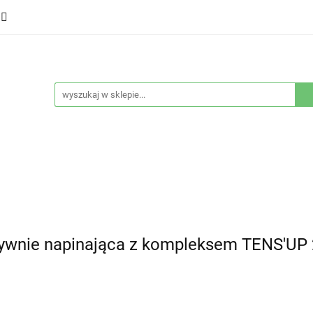
ducenci
Twarz
Włosy
Ciało
Stylizacja
eństwo
Sprzęty
Nowości
Bestsellery
łosy
Ciało
Stylizacja
Higiena i bezpieczeństwo
ywnie napinająca z kompleksem TENS'UP