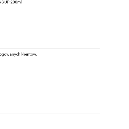
NS'UP 200ml
alogowanych klientów.