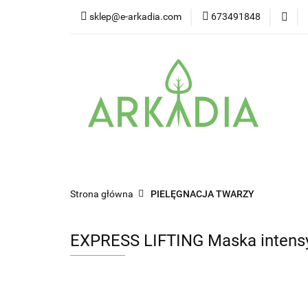
sklep@e-arkadia.com
673491848
Kategorie
Pro
Higiena i bezpiecz
Kategorie
Producenci
Twarz
W
Strona główna
PIELĘGNACJA TWARZY
EXPRESS LIFTING Maska intens