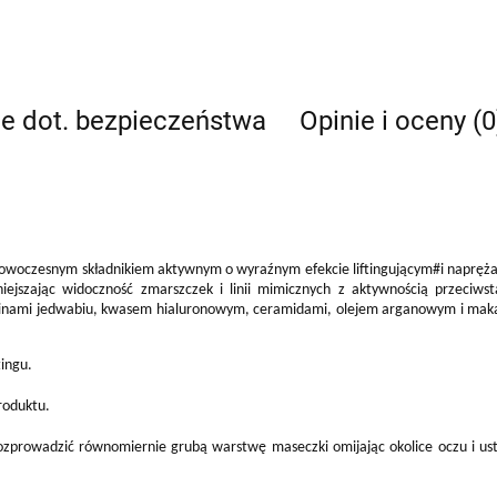
je dot. bezpieczeństwa
Opinie i oceny (0
woczesnym składnikiem aktywnym o wyraźnym efekcie liftingującym#i naprężają
niejszając widoczność zmarszczek i linii mimicznych z aktywnością przeciw
inami jedwabiu, kwasem hialuronowym, ceramidami, olejem arganowym i maka
tingu.
roduktu.
 rozprowadzić równomiernie grubą warstwę maseczki omijając okolice oczu i u