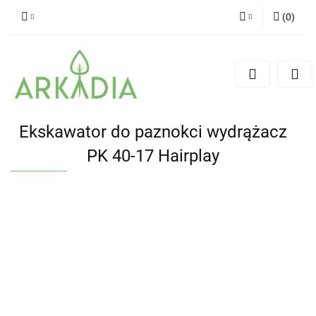
(
0
)
Zaloguj się
Zarejestruj się
Dodaj zgłoszenie
Ekskawator do paznokci wydrążacz
PK 40-17 Hairplay