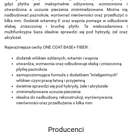
gdyż płytka jest maksymalnie odżywiona, wzmocniona i
utwardzona a uczucie pieczenia zminimalizowane. Można nią
nadbudować paznokcie, wyrównać nierówności oraz przedłużyć o
kilka mm. Dodatek witaminy E oraz wapnia pomaga w odbudowie
słabej, zniszczonej i kruchej płytki. Ta wielozadaniowa i
multifunkcyjna baza idealnie sprawdzi się pod hybrydy, żel oraz
akrylożel.
Najważniejsze cechy ONE COAT BASE+ FIBER :
dodatek włókien szklanych, witamin i wapnia
utwardza, wzmacnia oraz odbudowuje słabą i zniszczoną
płytkę paznokcia
samopoziomująca formuła z dodatkiem "inteligentnych"
włókien czyni pracę łatwą i przyjemną
świetnie sprawdzi się pod hybrydy, żele i akrylożele
zminimalizowane uczucie pieczenia
idealna do nadbudowy, rekonstrukcji, wyrównywania
nierówności oraz przedłużenia o kilka mm
Producenci