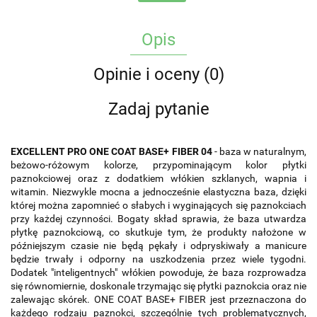
Opis
Opinie i oceny (0)
Zadaj pytanie
EXCELLENT PRO ONE COAT BASE+ FIBER 04
- baza w naturalnym,
beżowo-różowym kolorze, przypominającym kolor płytki
paznokciowej oraz z dodatkiem włókien szklanych, wapnia i
witamin. Niezwykle mocna a jednocześnie elastyczna baza, dzięki
której można zapomnieć o słabych i wyginających się paznokciach
przy każdej czynności. Bogaty skład sprawia, że baza utwardza
płytkę paznokciową, co skutkuje tym, że produkty nałożone w
późniejszym czasie nie będą pękały i odpryskiwały a manicure
będzie trwały i odporny na uszkodzenia przez wiele tygodni.
Dodatek "inteligentnych" włókien powoduje, że baza rozprowadza
się równomiernie, doskonale trzymając się płytki paznokcia oraz nie
zalewając skórek. ONE COAT BASE+ FIBER jest przeznaczona do
każdego rodzaju paznokci, szczególnie tych problematycznych,