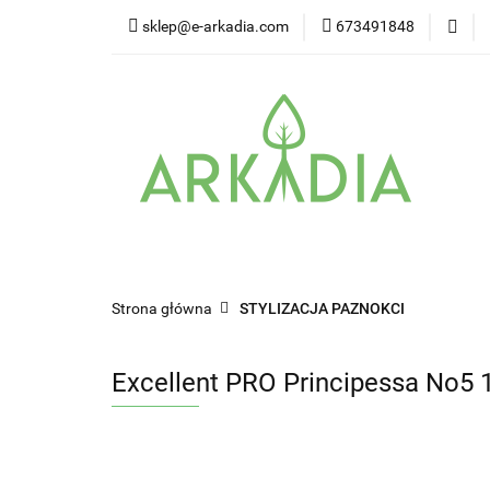
sklep@e-arkadia.com
673491848
Kategorie
Pro
Higiena i bezpiecz
Kategorie
Producenci
Twarz
W
Strona główna
STYLIZACJA PAZNOKCI
Excellent PRO Principessa No5 