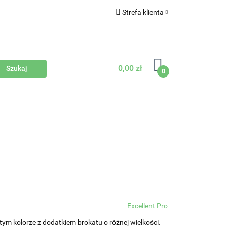
Strefa klienta
Zaloguj się
Zarejestruj się
0,00 zł
Dodaj zgłoszenie
0
Sprzęty
Nowości
Bestsellery
Excellent Pro
ym kolorze z dodatkiem brokatu o różnej wielkości.