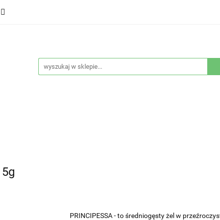
ducenci
Twarz
Włosy
Ciało
Stylizacja
eństwo
Sprzęty
Nowości
Bestsellery
łosy
Ciało
Stylizacja
Higiena i bezpieczeństwo
15g
PRINCIPESSA - to średniogęsty żel w przeźroczyst