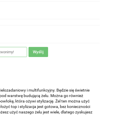
Wyślij
lozadaniowy i multifunkcyjny. Będzie się świetnie
, pod warstwę budującą żelu. Można go również
łokę, która ożywi stylizację. Żel ten można użyć
żyć top i stylizacja jest gotowa, bez konieczności
sz użyć naszego żelu jest wiele, dlatego zyskujesz