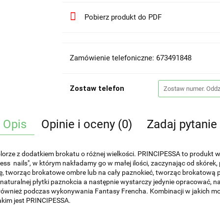
Pobierz produkt do PDF
Zamówienie telefoniczne: 673491848
Zostaw telefon
Opis
Opinie i oceny (0)
Zadaj pytanie
orze z dodatkiem brokatu o różnej wielkości. PRINCIPESSA to produkt wie
s nails", w którym nakładamy go w małej ilości, zaczynając od skórek
tworząc brokatowe ombre lub na cały paznokieć, tworząc brokatową pow
turalnej płytki paznokcia a następnie wystarczy jedynie opracować, nało
również podczas wykonywania Fantasy Frencha. Kombinacji w jakich może
jakim jest PRINCIPESSA.