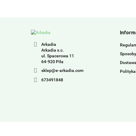
Inform
Arkadia
Regula
Arkadia s.c.
Sposoby
ul. Spacerowa 11
64-920 Piła
Dostaw
sklep@e-arkadia.com
Polityka
673491848