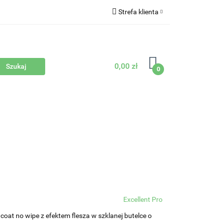
Strefa klienta
Zaloguj się
Zarejestruj się
0,00 zł
Dodaj zgłoszenie
0
Sprzęty
Nowości
Bestsellery
Excellent Pro
oat no wipe z efektem flesza w szklanej butelce o