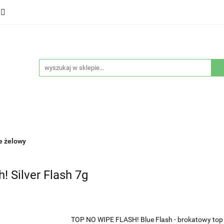
ducenci
Twarz
Włosy
Ciało
Stylizacja
eństwo
Sprzęty
Nowości
Bestsellery
łosy
Ciało
Stylizacja
Higiena i bezpieczeństwo
e żelowy
! Silver Flash 7g
TOP NO WIPE FLASH! Blue Flash - brokatowy top c