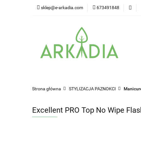
sklep@e-arkadia.com
673491848
Kategorie
Pro
Higiena i bezpiecz
Kategorie
Producenci
Twarz
W
Strona główna
STYLIZACJA PAZNOKCI
Manicur
Excellent PRO Top No Wipe Flash